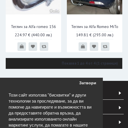
Теглич за Alfa romeo 156
Теглич за Alfa Romeo MiTo
224.97 €
(440.00 лв.)
149.81 €
(293.00 лв.)
Показва 1 до 4 от 4 (1 страници)
Затвори
ЗА НАС
Този сайт използва "бисквитки" и други
технологии за проследяване, за да ви
помогне да навигирате и възможността ви
КАТЕГОРИИ
да предоставяте обратна връзка, да
анализирате използването онлайн
ИНФОРМАЦИЯ
маркетинг услуги, да помагате в нашите