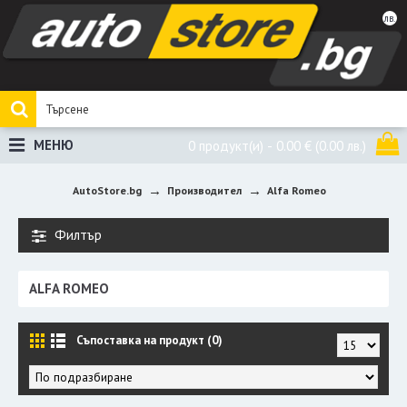
лв.
МЕНЮ
0 продукт(и) - 0.00 €
(0.00 лв.)
AutoStore.bg
Производител
Alfa Romeo
Филтър
ALFA ROMEO
Съпоставка на продукт (0)